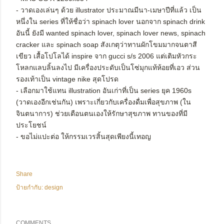
- วาดเองเล่นๆ ด้วย illustrator ประมาณมีนา-เมษาปีที่แล้ว เป็น
หนึ่งใน series ที่ให้ชื่อว่า spinach lover นอกจาก spinach drink
อันนี้ ยังมี wanted spinach lover, spinach lover news, spinach
cracker และ spinach soap สังเกตุว่าทานผักโขมมากจนตาสี
เขียว เสื้อโปโลได้ inspire จาก gucci s/s 2006 แต่เติมหัวกระ
โหลกแลบลิ้นลงไป มีเครื่องประดับเป็นโซ่มุกแท้ห้อยที่เอว ส่วน
รองเท้าเป็น vintage nike สุดโปรด
- เลือกมาใช้แทน illustration อันเก่าที่เป็น series ยุค 1960s
(วาดเองอีกเช่นกัน) เพราะเกี่ยวกับเครื่องดื่มเพื่อสุขภาพ (ใน
จินตนาการ) ช่วยเตือนตนเองให้รักษาสุขภาพ ทานของที่มี
ประโยชน์
- ขอไม่แปะต่อ ให้กรรมเวรสิ้นสุดเพียงนี้เทอญ
Share
ป้ายกำกับ:
design
COMMENTS