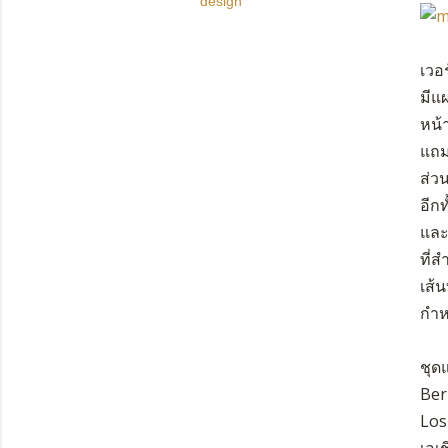
design
เวอ
มีแ
หน้า
แถม
ส่ว
อีกท
และ
ที่
เส้
กำห
ชุด
Ber
Los
เอเ