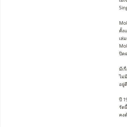
Sin
Mol
ตั้
เล่ม
Mole
ปิด
มีเ
ไม่ม
อยู่ดี
ปี 
รัด
คงด