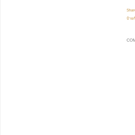
Shar
ป้ายก
CO