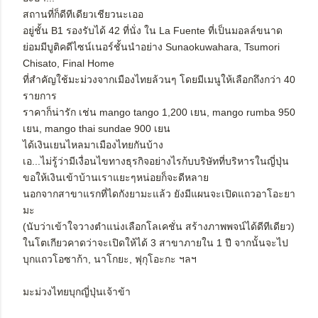
สถานที่ก็ดีทีเดียวเชียวนะเออ
อยู่ชั้น B1 รองรับได้ 42 ที่นั่ง ใน La Fuente ที่เป็นมอลล์ขนาด
ย่อมมีบูติคดีไซน์เนอร์ชั้นนำอย่าง Sunaokuwahara, Tsumori
Chisato, Final Home
ที่สำคัญใช้มะม่วงจากเมืองไทยล้วนๆ โดยมีเมนูให้เลือกถึงกว่า 40
รายการ
ราคาก็น่ารัก เช่น mango tango 1,200 เยน, mango rumba 950
เยน, mango thai sundae 900 เยน
ได้เงินเยนไหลมาเมืองไทยกันบ้าง
เอ...ไม่รู้ว่ามีเงื่อนไขทางธุรกิจอย่างไรก้บบริษัทที่บริหารในญี่ปุ่น
ขอให้เงินเข้าบ้านเราแยะๆหน่อยก็จะดีหลาย
นอกจากสาขาแรกที่ไดกังยามะแล้ว ยังมีแผนจะเปิดแถวอาโอะยา
มะ
(นับว่าเข้าใจวางตำแน่งเลือกโลเคชั่น สร้างภาพพจน์ได้ดีทีเดียว)
ในโตเกียวคาดว่าจะเปิดให้ได้ 3 สาขาภายใน 1 ปี จากนั้นจะไป
บุกแถวโอซาก้า, นาโกยะ, ฟุกุโอะกะ ฯลฯ
มะม่วงไทยบุกญี่ปุ่นเจ้าข้า