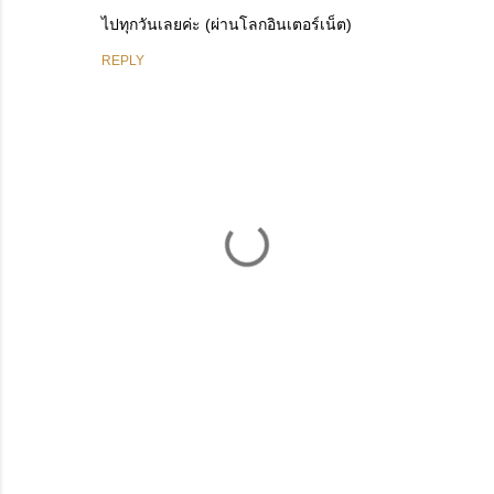
ไปทุกวันเลยค่ะ (ผ่านโลกอินเตอร์เน็ต)
REPLY
P
o