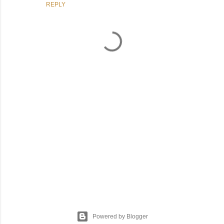
REPLY
P
o
s
t
Powered by Blogger