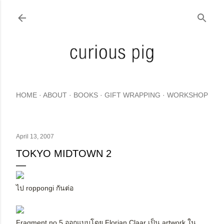
Skip to main content
HOME
ABOUT
BOOKS
GIFT WRAPPING
WORKSHOP
April 13, 2007
TOKYO MIDTOWN 2
ไป roppongi กันต่อ
Fragment no.5 ออกแบบโดย Florian Claar เป็น artwork ใน