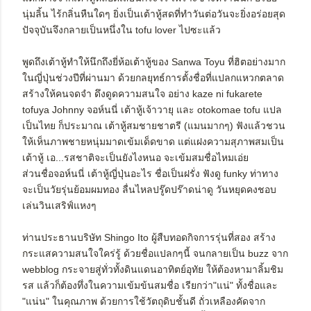
นุ่มลิ้น ไร้กลิ่นหืนใดๆ ยิ่งเป็นเต้าหู้สดที่ทำวันต่อวันจะยิ่งอร่อยสุด
ปัจจุบันจึงกลายเป็นหนึ่งใน tofu lover ไปซะแล้ว
พูดถึงเต้าหู้ทำให้นึกถึงยี่ห้อเต้าหู้ของ Sanwa Toyu ที่ฮิตอย่างมาก
ในญี่ปุ่นช่วงปีที่ผ่านมา ด้วยกลยุทธ์การตั้งชื่อที่แปลกแหวกตลาด
สร้างให้คนจดจำ ดึงดูดความสนใจ อย่าง kaze ni fukarete
tofuya Johnny จอห์นนี่ เต้าหู้เจ้าวายุ และ otokomae tofu แปล
เป็นไทย ก็ประมาณ เต้าหู้สมชายชาตรี (แมนมากๆ) ฟังแล้วชวน
ให้เห็นภาพชายหนุ่มมาดเข้มเด็ดขาด แต่แฝงความสุภาพสมเป็น
เต้าหู้ เอ...รสชาติจะเป็นยังไงหนอ จะเข้มสมชื่อไหมเอ่ย
ส่วนชื่อจอห์นนี่ เต้าหู้ญี่ปุ่นอะไร ชื่อเป็นฝรั่ง ฟังดู funky ท่าทาง
จะเป็นวัยรุ่นย้อมผมทอง ลื่นไหลปรู๊ดปร๊าดน่าดู วันหยุดคงชอบ
เล่นวินเสริฟ์แหงๆ
ท่านประธานบริษัท Shingo Ito ผู้สืบทอดกิจการรุ่นที่สอง สร้าง
กระแสความสนใจใคร่รู้ ด้วยชื่อแปลกๆนี้ จนกลายเป็น buzz จาก
webblog กระจายสู่ทั่วทั้งดินแดนอาทิตย์อุทัย ให้ต้องหามาลิ้มชิม
รส แล้วก็ต้องทึ่งในความเข้มข้นสมชื่อ เรียกว่า"แน่" ทั้งชื่อและ
"แน่น" ในคุณภาพ ด้วยการใช้วัตถุดิบชั้นดี ถั่วเหลืองคัดจาก