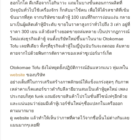
ฮอกไกโด ดีเกลือจากโอกินาวะ แถมในบางขั้นตอนการผลิตที่
ปัจจุบันทั่วไปใช้เครื่องจักร ก็กลับมาใช้คน เพื่อให้ได้รสชาติที่เข้ม
ข้นมากที่สุด จากบริษัทขายเต้าหู้ 100 เยนที่กิจการง่อนแง่น กลาย
มาเป็นผู้ผลิตเต้าหู้มีระดับ ขายในราคาสูงกว่าทั่วไปถึง 3 เท่า อยู่ที่
ราคา 300 เยน แล้วยังสร้างยอดขายถล่มทลาย เป็นปรากฎการณ์
ใหม่แห่งธุรกิจเต้าหู้ จนตั้งบริษัทใหม่ขึ้นมาในนาม Otokomae
Tofu เลยทีเดียว ทั้งๆที่ธุรกิจเต้าหู้ในญี่ปุ่นนับวันจะถดถอย ล้มหาย
ตายจากไปด้วยพิษการตัดราคาของเหล่าซูเปอร์มาร์เก็ต
Otokomae Tofu ยังไม่หยุดยั้งปฎิบัติการณ์อันแหวกแนว ทุ่มเทใน
website
ของบริษัท
อย่างเต็มที่ในการเสริมสร้างภาพลักษณ์ให้แข็งแกร่งสุดๆ กับภาพ
เหล่าคาแร็คแตอร์ขาวดำกับลีลายียวนสมเป็นเต้าหู้ยุคใหม่ เพลง
ประกอบก็สุด funk แถมยังขายสินค้าโปรโมชั่นดีไซน์เท่ๆอีกด้วย
และแน่นอนว่าย่อมมีเต้าหู้เวอร์ชั่นใหม่ๆชื่อแปลกในเครือออก
ตามมากมาย
ดู website แล้วทำให้เห็นว่าภาพที่คาดไว้จากชื่อนั้นไม่ต่างกันเลย
แมนมากๆเลยพี่!