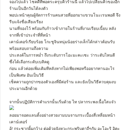
จองไปแล้ว โชคดีที่พอตระครุบคิวร้านนี้ แล้วไปเปลี่ยนคิวของอีก
ร้านเป็นอีกวันได้ลงตัว
พอปะหน้าคุณผู้จัดการร้านคนสวยที่ออกมาแขวนโนะเรนพอดี จึง
รีบแจ้งชื่อเสียงเรียง
นามที่จองไว้ พร้อมกับก้าวเข้าภายในร้านที่งามเรียบเนี้ยบ หลัง
จากที่เข้าประจำที่ที่หน้า
เคาน์เตอร์เรียบร้อย โกะชูจินหนุ่มน้อยร่างเล็กได้กล่าวต้อนรับ
พร้อมสอบถามถึงความ
ประสงค์ในการหม่ำ ถึงระดับการโอะมะคะเซะ ว่าระดับไหนดี
ซึ่งได้เลือกระดับเบสิคดู
ก่อน แล้วค่อยเพิ่มเติมทีหลังหากไม่เพียงพอหรืออยากทานอะไร
เป็นพิเศษ อันเป็นวิธี
เช็คความถูกปากของตัวเองที่มีต่อร้าน และยังเป็นวิธีควบคุมงบ
ประมาณอีกด้วย
จากนั้นปฏิบัติการคำแรกนั้นเริ่มด้วย ไท ปลากระพงเนื้อใสแจ๋ว
ลอยมาจอดแลนดิ้งอย่างสวยงามบนจานกระเบื้องสี่เหลี่ยมหน้า
เคาน์เตอร์
อู้! กระชากยิ้มกว้าง ต่อด้วยจังหวะกระพริบตาถี่ๆกับ อะโอะริ อิคะ