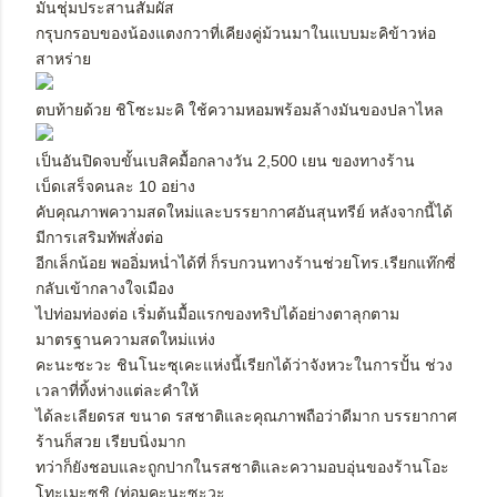
มันชุ่มประสานสัมผัส
กรุบกรอบของน้องแตงกวาที่เคียงคู่ม้วนมาในแบบมะคิข้าวห่อ
สาหร่าย
ตบท้ายด้วย ชิโซะมะคิ ใช้ความหอมพร้อมล้างมันของปลาไหล
เป็นอันปิดจบขั้นเบสิคมื้อกลางวัน 2,500 เยน ของทางร้าน
เบ็ดเสร็จคนละ 10 อย่าง
คับคุณภาพความสดใหม่และบรรยากาศอันสุนทรีย์ หลังจากนี้ได้
มีการเสริมทัพสั่งต่อ
อีกเล็กน้อย พออิ่มหน่ำได้ที่ ก็รบกวนทางร้านช่วยโทร.เรียกแท๊กซี่
กลับเข้ากลางใจเมือง
ไปท่อมท่องต่อ เริ่มต้นมื้อแรกของทริปได้อย่างตาลุกตาม
มาตรฐานความสดใหม่แห่ง
คะนะซะวะ ชินโนะซุเคะแห่งนี้เรียกได้ว่าจังหวะในการปั้น ช่วง
เวลาที่ทิ้งห่างแต่ละคำให้
ได้ละเลียดรส ขนาด รสชาติและคุณภาพถือว่าดีมาก บรรยากาศ
ร้านก็สวย เรียบนิ่งมาก
ทว่าก็ยังชอบและถูกปากในรสชาติและความอบอุ่นของร้านโอะ
โทะเมะซุชิ (ท่อมคะนะซะวะ