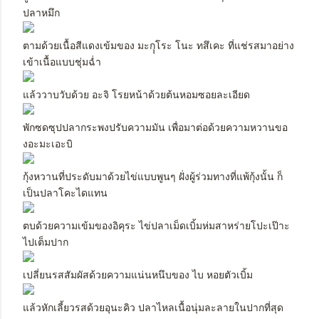
ปลาหมึก
ตามด้วยเนื้อสีแดงเข้มของ มะกุุโระ โนะ ทสึเคะ ที่แช่รสมาอย่าง
เข้าเนื้อแบบชุ่มฉ่ำ
แล้ววาบวับด้วย อะจิ โรยหน้าด้วยต้นหอมซอยละเอียด
พักซดซุปปลากระพงปรับความมัน เพื่อมาต่อด้วยความหวานขอ
งอะมะเอะบิ
กุ้งหวานที่ประดับมาด้วยไข่แบบพูนๆ ฝั่งผู้ร่วมทางที่แพ้กุ้งนั้น ก็
เป็นปลาโคะไดแทน
ตบด้วยความเข้มของอิคุระ ไข่ปลาเม็ดเบิ้มห่มสาหร่ายโปะเป๊าะ
ไปเต็มปาก
เปลี่ยนรสสัมผัสด้วยความแน่นหนึบของ ไบ หอยตัวเบิ้ม
แล้วหักเลี้ยวรสด้วยอุนะคิว ปลาไหลเนื้อนุ่มละลายในปากที่สุด