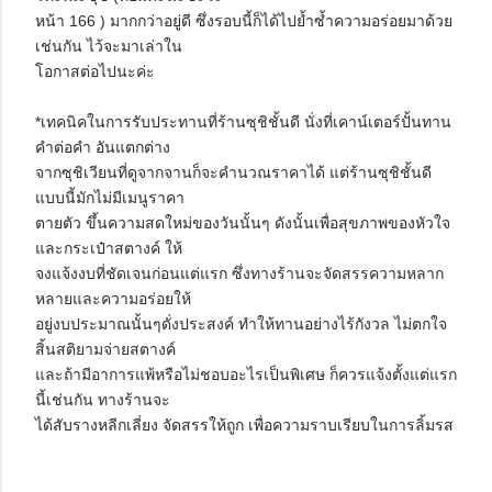
หน้า 166 ) มากกว่าอยู่ดี ซึ่งรอบนี้ก็ได้ไปย้ำซ้ำความอร่อยมาด้วย
เช่นกัน ไว้จะมาเล่าใน
โอกาสต่อไปนะค่ะ
*เทคนิคในการรับประทานที่ร้านซุชิชั้นดี นั่งที่เคาน์เตอร์ปั้นทาน
คำต่อคำ อันแตกต่าง
จากซุชิเวียนที่ดูจากจานก็จะคำนวณราคาได้ แต่ร้านซุชิชั้นดี
แบบนี้มักไม่มีเมนูราคา
ตายตัว ขึ้นความสดใหม่ของวันนั้นๆ ดังนั้นเพื่อสุขภาพของหัวใจ
และกระเป๋าสตางค์ ให้
จงแจ้งงบที่ชัดเจนก่อนแต่แรก ซึ่งทางร้านจะจัดสรรความหลาก
หลายและความอร่อยให้
อยู่งบประมาณนั้นๆดั่งประสงค์ ทำให้ทานอย่างไร้กังวล ไม่ตกใจ
สิ้นสติยามจ่ายสตางค์
และถ้ามีอาการแพ้หรือไม่ชอบอะไรเป็นพิเศษ ก็ควรแจ้งตั้งแต่แรก
นี้เช่นกัน ทางร้านจะ
ได้สับรางหลีกเลี่ยง จัดสรรให้ถูก เพื่อความราบเรียบในการลิ้มรส