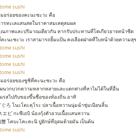
มอร่อยของคะนะซะวะ คือ
ารทะเลแสนสดในราคาสมเหตุสมผล
ุณภาพและปริมาณเดียวกัน หากรับประทานที่โตเกียวอาจหน้าซีด
ที่คะนะซะวะ เราสามารถยิ้มแป้น คงเลือดฝาดที่ใบหน้าด้วยความสุ
มอร่อยของซูชิที่คะนะซะวะ คือ
ผนวกบวกความหลากหลายและแตกต่างที่หาไม่ได้ในที่อื่น
ินรสไปกับของขึ้นชื่อของท้องถิ่น อาทิ
ろ โนะโดะคุโระ ปลาเนื้อหวานนุ่มฉ่ำชุ่มเนียนลิ้น
ビ กะซึเอบิ น้องกุ้งตัวอวบเนื้อแสนหวาน
 โคบะโคะคะนิ ปูยักษ์ที่อุดมด้วยมัน เป็นต้น