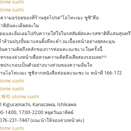
ความอร่อยของที่ร้านสุดโปรด"โอโทะเมะ ซูชิ"คือ
าติอันละเมียดละไม
มเอมและอิ่มเอมไปกับความใส่ใจในรสสัมผัสและรสชาติที่แสนสุนทรีย
คำล้วนปรุงปั้นมาแลนดิ้งทีละคำ ณ.เบื้องหน้าอย่างสุดละมุน
เป็นความคิดถึงหลักของการท่อมคะนะซะวะในครั้งนี้
ทรจองล่วงหน้าเพื่อหวนความคิดถึงเสียสองรอบเลย^^
พประกอบเป็นตัวอย่างบางส่วนของความอิ่มใจ
้านโอโทะเมะ ซูชิจากหนังสือท่อมคะนะซะวะ หน้าที่ 166-172
寿司 otome sushi
0 Kiguramachi, Kanazawa, Ishikawa
00-14:00, 17:00-22:00 หยุดวันอาทิตย์
. 076-231-7447 (แนะนำให้จองล่วงหน้าค่ะ)