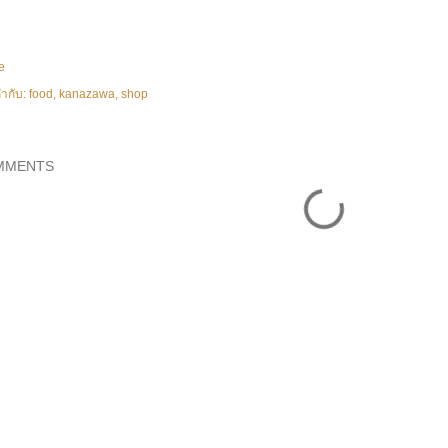
e
ำกับ:
food
kanazawa
shop
MMENTS