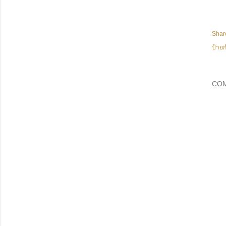
Shar
ป้ายก
CO