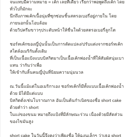
จนแทบมีความหมาย = เค้ก เลยทีเดียว เรียกว่าพอพูดถึงเค้ก โดย
ทั่วไปก็มักจะ
นึกถึงภาพเค้กเนื้อนุ่มที่ซุกซ่อนชิ้นสตรอเบอรี่อยู่ภายใน โดย
ภายนอกนั้นโอบล้อม
ด้วยวิปครีมขาวๆประดับหน้าให้ชื่นใจด้วยสตรอเบอรี่ลูกโต
ชอร์ทเค้กของญี่ปุ่นนั้นเป็นการดัดแปลง/ปรับแต่งจากชอร์ทเค้ก
สไตล์อเมริกันดั้งเดิม
ที่เป็นเนื้อแป้งแบบบิสกิตมาเป็นเนื้อเค้กฟองน้ำที่ให้สัมผัสนุ่มเบา
แทน ว่ากันว่าเพื่อ
ให้เข้ากับลิ้นคนญี่ปุ่นที่นิยมความนุ่มนวล
ณ.วันนี้แม้แต่ในอเมริกาเอง ชอร์ทเค้กก็มีทั้งแบบเนื้อเค้กฟองน้ำ
ด้วย มิได้มีแต่แบบ
บิสกิตดั่งเช่นโบราณกาล อันเป็นต้นกำเนิดของชื่อ short cake
ด้วยคำว่า short
ในแง่ของขนม หมายถึงแป้งที่มีลักษณะร่วน เนื่องด้วยมีสัดส่วน
ของไขมันสูง
short cake ในวันนี้จึงคงว่าเพียงชื่อ ให้ฉงนเล็กๆ ว่าเธอ short