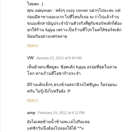
ไหมคะ :)
คุณ oakyman : หลังๆ cozy corner แผ่วๆไปนะคะ แต่
ก่อนมีสาขาเยอะมาก ไปที่ไหนก็เจอ จะว่าไปแล้วร้าน
ขนมเค้กสามัญประจำบ้านตัวจริงที่คู่กับชอร์ทเค้กก็ต้อง
ยกให้ร้าน fujiya เพราะเป็นร้านที่โปรโมทให้ชอร์ทเค้ก
นิยมกันอย่างแพร่หลาย
REPLY
VW
January 22, 2012 at 8:43 AM
เห็นด้วยกะพี่หมูฮะ ช้อตเค้ก fujiya อร่อยที่สุดในสาม
โลก ทานร้านที่โอซาก้าประจำ
มีร้านเค้กเล็กๆ ตรงข้ามสถานีรถไฟชิบูยะ ก็อร่อยนะ
ครับ ไม่รู้เจ๊งไปหรือยัง :P
REPLY
amp
February 19, 2012 at 9:11 PM
ยังไม่เคยข้ามน้ำข้ามทะเลไปกินเลย
แต่ซักวันนึงต้องไปลองให้ได้ ^^v