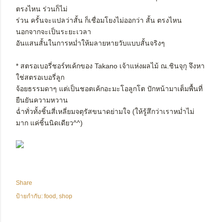
ตรงไหน ร่วนก็ไม่
ร่วน ครั้นจะแปลว่าสั้น ก็เชื่อมโยงไม่ออกว่า สั้น ตรงไหน
นอกจากจะเป็นระยะเวลา
อันแสนสั้นในการหม่ำให้มลายหายวับแบบสั้นจริงๆ
* สตรอเบอรี่ชอร์ทเค้กของ Takano เจ้าแห่งผลไม้ ณ.ชินจุกุ จึงหา
ใช่สตรอเบอรี่ลูก
จ้อยธรรมดาๆ แต่เป็นชอตเค้กอะมะโอลูกโต ปักหน้ามาเต็มพื้นที่
ยืนยันความหวาน
ฉ่ำทั่วทั้งชิ้นสี่เหลี่ยมจตุรัสขนาดย่ามใจ (ให้รู้สึกว่าเราหม่ำไม่
มาก แค่ชิ้นนิดเดียว^^)
Share
ป้ายกำกับ:
food
shop