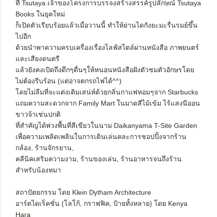
ที่ Tsutaya เจ้าของโครงการบรรจงสร้างสรรค์รูปลักษณ์ Tsutaya
Books ในยุคใหม่
ก็เปิดตัวเรียบร้อยแล้วเมื่อวานนี้ ทำให้ย่านไดกังยะมะรื่นรมย์ขึ้น
ไปอีก
ด้วยนำพาความครบเครื่องเรื่องไลฟ์สไตล์ผ่านหนังสือ ภาพยนตร์
และเสียงดนตรี
แล้วยังคงเปิดถึงดึกๆดื่นๆให้หนอนหนังสือฝังตัวชมตัวอักษรโดย
ไม่ต้องรีบร้อน (แต่อาจตกรถไฟได้^^)
โดยไม่ลืมที่จะแต่งเติมเสน่ห์ด้วยกลิ่นกาแฟหอมๆจาก Starbucks
แถมความสะดวกจาก Family Mart ในมาดสีไม้เข้ม ไร้แสงนีออน
ขาวจ้าเช่นปกติ
ที่สำคัญได้พ่วงพื้นที่สีเขียวในนาม Daikanyama T-Site Garden
เพื่อความเพลิดเพลินในการเดินเล่นคละการชอปปิ้งจากร้าน
กล้อง, ร้านจักรยาน,
คลีนิคเสริมความงาม, ร้านของเล่น, ร้านอาหารจนถึงร้าน
สำหรับน้องหมา
สถาปัตยกรรม โดย Klein Dytham Architecture
อาร์ตไดเร็คชั่น (โลโก้, กราฟฟิค, ป้ายทั้งหลาย) โดย Kenya
Hara