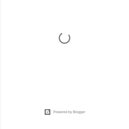
P
o
s
t
Powered by Blogger
a
C