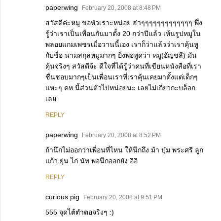
paperwing
February 20, 2008 at 8:48 PM
สวัสดีค่ะหมู ขอหัวเราะหน่อย ฮ่าๆๆๆๆๆๆๆๆๆๆๆๆๆ พึ่ง
รู้ว่าเราเป็นเพื่อนกันมาตั้ง 20 กว่าปีแล้ว เห้นรูปหมูใน
พลอยแกมเพชรเมื่อวานนี้เอง เราก็ว่าแล้วว่าเราคุ้นหู
กับชื่อ นามสกุลหมูมากๆ ยิ่งพอพูดว่า หมู(อัญชลี) มัน
คุ้นจริงๆ สวัสดีจ้ะ ดีใจที่ได้รู้ว่าคนที่เขียนหนังสือที่เรา
ชื่นชอบมากๆเป็นเพื่อนเราที่เราคุ้นเคยมาตั้งแต่เด็กๆ
แหะๆ คห.นี้ส่วนตัวไปหน่อยนะ เลยไม่เกี่ยวกะบล็อก
เลย
REPLY
paperwing
February 20, 2008 at 8:52 PM
ถ้านึกไม่ออกว่าเพื่อนที่ไหน ให้นึกถึง ม้า บุ๋ม พระศรี ลูก
แก้ว ยุ่น ไก่ นัท พอนึกออกยัง อิอิ
REPLY
curious pig
February 20, 2008 at 9:51 PM
555 จุดไต้ตำตอจริงๆ :)