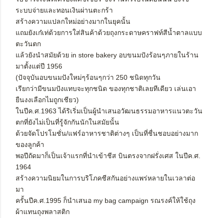
ระบบจ่ายและทอนเงินผ่านตะกร้า
สร้างความแปลกใหม่อย่างมากในยุคนั้น
แถมยังเก๋เท่ด้วยการใส่สินค้าด้วยถุงกระดาษคราฟท์สีน้ำตาลแบบ
ตะวันตก
แล้วยังนำสมัยด้วย in store bakery อบขนมปังร้อนๆภายในร้าน
มาตั้งแต่ปี 1956
(ปัจจุบันอบขนมปังใหม่ๆร้อนๆกว่า 250 ชนิดทุกวัน
เรียกว่ามีขนมปังแทบจะทุกชนิด ของทุกชาติเลยทีเดียว เล่นเอา
ยืนงงเลือกไมถูกเชียว)
ในปีค.ศ.1963 ได้ริเริ่มเป็นผู้นำเสนอวัฒนธรรมอาหารแนวตะวัน
ตกที่ยังไม่เป็นที่รู้จักกันนักในสมัยนั้น
ด้วยจัดโปรโมชั่น/แฟร์อาหารชาติต่างๆ เป็นที่ชื่นชอบอย่างมาก
ของลูกค้า
พอปีถัดมาก็เป็นเจ้าแรกที่นำเข้าชีส บินตรงจากฝรั่งเศส ในปีค.ศ.
1964
สร้างความนิยมในการบริโภคชีสกันอย่างแพร่หลายในเวลาต่อ
มา
ครั้นปีค.ศ.1995 ก็นำเสนอ my bag campaign รณรงค์ให้ใช้ถุง
ผ้าแทนถุงพลาสติก