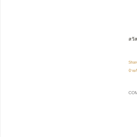
สวัส
Shar
ป้ายก
CO