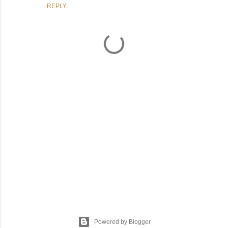
REPLY
P
o
s
t
Powered by Blogger