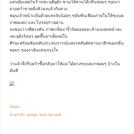
แสนคุ้นเคยในร้านซะนุคิอุด้ง ชวนให้หวนได้กลิ่นหอมๆ ของงา
ยามคว่ำขวดดิ่งหัวลงแล้วกับควง
หมุนเจ้าหน้าแป้นด้วยแท่งจับน้อยๆ ขยับฟันเฟืองภายในให้ขบบด
งาพอแตก และโปรยปรายผ่าน
ลงช่องว่างที่ตรงสัน ภาพเกล็ดงาจิ๋วจ้อยลอยละลิ่วลงแต่งหน้าคะ
เคะอุด้งร้อนๆ ผุดขึ้นมาเต็มจอใน
ศีรษะพร้อมซ้อนทับประสบการณ์แห่งรสสัมผัสทางนาสิกของกลิ่น
หอมๆ ของงาอันแสนจรุงใจ
ว่าแล้วจึงรีบคว้าซื้อกลับมาให้แม่ ได้ควงขบบดงาหอมๆ บ้างใน
ทันที
Share
ป้ายกำกับ:
design
food
fun stuff