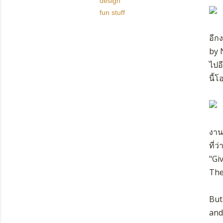
design
fun stuff
อีก
by 
ไปอ
นี้
งาน
ที่ว่
"Gi
The
But
and