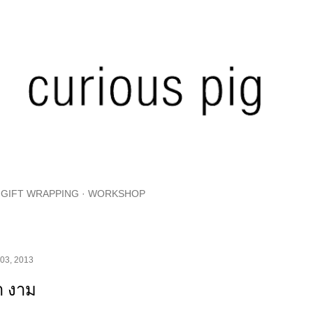
Skip to main content
GIFT WRAPPING
WORKSHOP
 03, 2013
า งาม