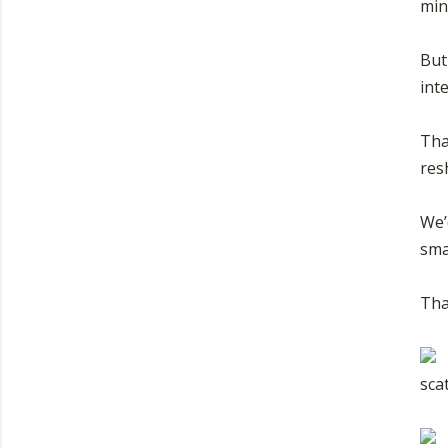
min
But
inte
Tha
res
We’
smal
Tha
scat