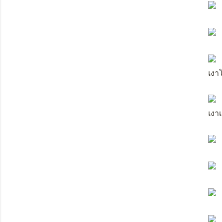
เงา
เงาเ