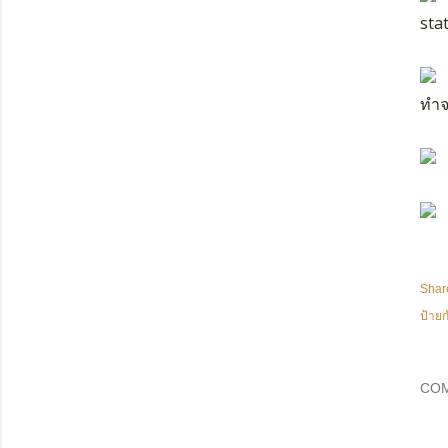
sta
ทำจ
Shar
ป้ายก
CO