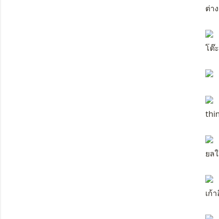
ต่าง
โต๊
thi
ยลใ
เก้า