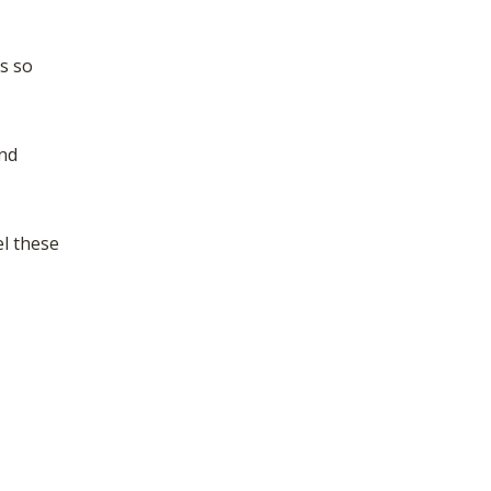
s so
and
l these