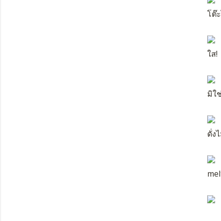
โต๊ะ
ใส!
มิใช
ดั่
melt