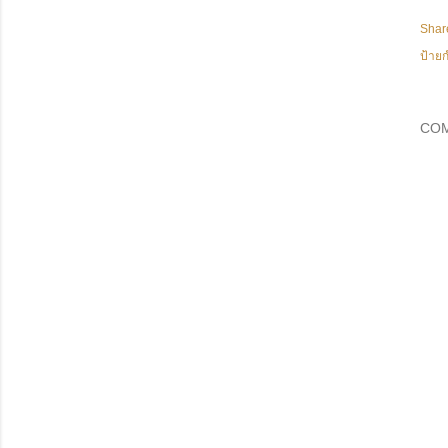
Shar
ป้ายก
CO