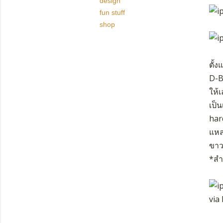
design
fun stuff
shop
ตั้ง
D-B
ให้
เป็น
har
แหลก
ขาว
*สำ
via