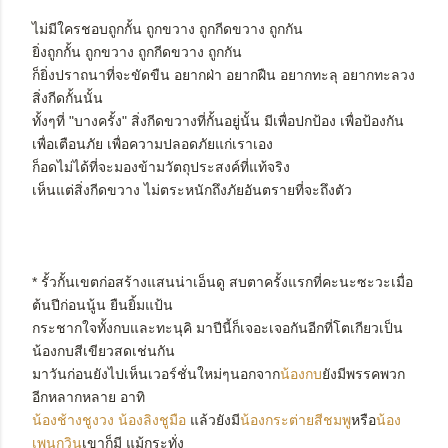
ไม่มีใครชอบถูกกั้น ถูกขวาง ถูกกีดขวาง ถูกกัน
ยิ่งถูกกั้น ถูกขวาง ถูกกีดขวาง ถูกกัน
ก็ยิ่งปราถนาที่จะขัดขืน อยากฝ่า อยากฝืน อยากทะลุ อยากทะลวง
สิ่งกีดกั้นนั้น
ทั้งๆที่ "บางครั้ง" สิ่งกีดขวางที่กั้นอยู่นั้น มีเพื่อปกป้อง เพื่อป้องกัน
เพื่อเตือนภัย เพื่อความปลอดภัยแก่เราเอง
ก็อดไม่ได้ที่จะมองข้ามวัตถุประสงค์ที่แท้จริง
เห็นแต่สิ่งกีดขวาง ไม่ตระหนักถึงภัยอันตรายที่จะถึงตัว
* รั้วกั้นเขตก่อสร้างแสนน่าเอ็นดู สบตาครั้งแรกที่คะนะซะวะเมื่อ
ต้นปีก่อนนู้น ยืนยิ้มแป้น
กระชากใจทั้งกบและทะนุคิ มาปีนี้ก็เจอะเจอกันอีกที่โตเกียวเป็น
น้องกบสีเขียวสดเช่นกัน
มาวันก่อนยังไปเห็นเวอร์ชั่นใหม่ๆนอกจาก
น้องกบ
ยังมีพรรคพวก
อีกหลากหลาย อาทิ
น้องช้างชูงวง น้องลิงชูมือ
แล้วยังมี
น้องกระต่ายสีชมพู
หรือ
น้อง
เพนกวิน
เขาก็มี แม้กระทั่ง