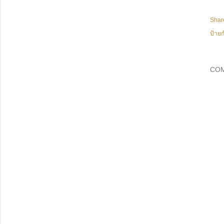
Shar
ป้ายก
CO