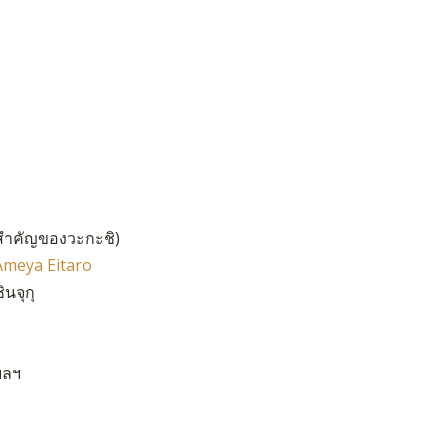
สำคัญของวะกะชิ)
Ameya Eitaro
นจุกุ
ฯลฯ