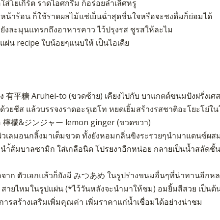
ใส่โยเกิร์ต ราดไอศกรีม ก็อร่อยล้ำเลิศหรู
น้าร้อน ก็ใช้ราดผลไม้แช่เย็นฉ่ำสุดชื่นใจหรือจะชงดื่มก็ย่อมได้
วยังละมุนแทรกถึงอาหารคาว ไว้ปรุงรส ชูรสให้ละไม
ีแผ่น recipe ใบน้อยๆแนบให้ เป็นไอเดีย
าง 有平糖 Aruhei-to (ขวดซ้าย) เคียงไปกับ บาแกตต์ขนมปังฝรั่งเศส
ด้วยชีส แล้วบรรจงราดอะรุเฮโท หยดเยิ้มสร้างรสชาติอะโยะโย่ใน
ือ 檸檬&ジンジャー lemon ginger (ขวดขวา)
มีผิวเลมอนกลิ้งมาเต็มขวด ทั้งยังหอมกลิ่นขิงระรวยๆนำมาแดนซ์ผ
นำ้ส้มบาลซามิก ใส่เกลือนิด โปรยงาอีกหน่อย กลายเป็นน้ำสลัดชั้นเ
จาก ตัวเอกแล้วก็ยังมี みつあめ ในรูปร่างขนมอื่นๆที่น่าทานอีกหล
น สายไหมในรูปแผ่น (*ไว้วันหลังจะนำมาให้ชม) อมยิ้มสีสวย เป็นต้
การสร้างเสริมเพิ่มคุณค่า เพิ่มราคาแก่น้ำเชื่อมได้อย่างน่าชม