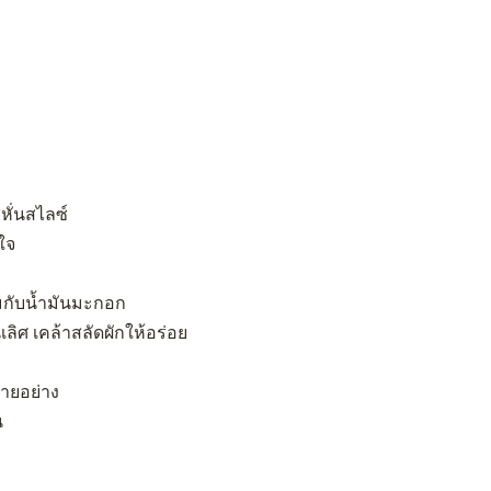
หั่นสไลซ์
ใจ
สมกับน้ำมันมะกอก
ลิศ เคล้าสลัดผักให้อร่อย
ายอย่าง
น