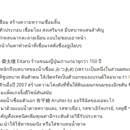
ชื่อม สร้างความหวานเชื่อมลิ้น
นตัวประกอบ เชื่อมโยง ส่งเสริมรส มีบทบาทแสนสำคัญ
มักหลบฉากละลายเนียน แบบไม่ชอบเอาหน้า
น้าก้มตาทำหน้าที่เชื่อมรสดั่งชื่ออยู่เงียบๆ
 榮太樓 Eitaro ร้านขนมญี่ปุ่นเก่าแก่อายุกว่า 150 ปี
หนักถึงบทบาทของน้ำเชื่อม みつあめ (เพราะเป็นหนึ่งในส่วนผสม
ได้ชูบทบาท ดันตัวตน ให้เจิดจรัสเป็นตัวเอกของแบรนด์ใหม่นามว่า
ตัวเมื่อปี 2007 สร้างความโด่งดังที่ชั้นใต้ดินแผนกขนมของอิเซตัน ชิ
มแพ็คเกจจิ้งดีไซน์ทันสมัย
ดยน้ำเชื่อมตัวเอก 有平糖 Aruhei-to ออริจินัลของเอทะโร่
มาด้วยแบบน้ำตาลทรายแดง, รสชาเขียว, รสชาเอิร์ลเกรย์, รสยุซึ 
สำคัญคือเทคนิคเพิ่มคุณค่าอีกระดับด้วยวิธีรับประทาน
แนะนำให้ใช้ทาขนมปัง หรือใส่ชาแทนน้ำตาล