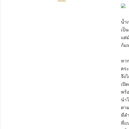
food
น้ำเ
เป็
แต่
ก้มห
หาก
ตระ
จึง
เปิด
พร้อ
นำโ
ตาม
ที่
ที่