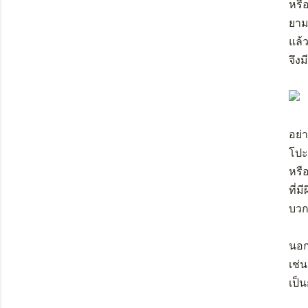
หรือ
ยามห
แล้
จึงม
อย่
โปะ
หร
ที่
บวก
นอก
เช่
เป็น