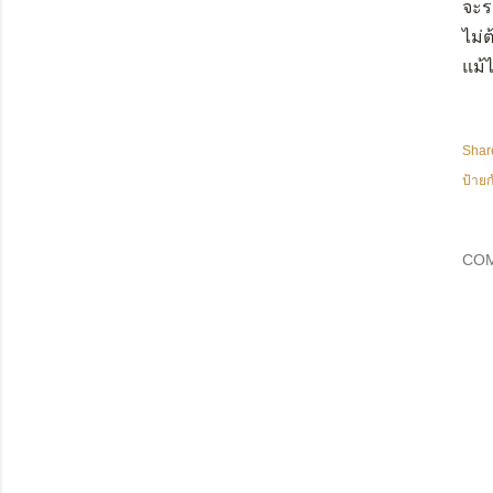
จะร
ไม่ต
แม้
Shar
ป้ายก
CO