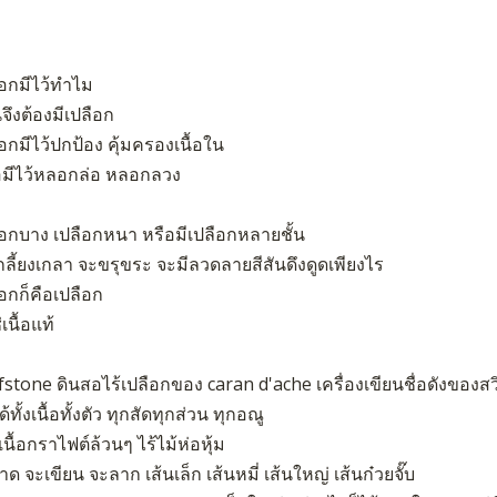
ือกมีไว้ทำไม
จึงต้องมีเปลือก
อกมีไว้ปกป้อง คุ้มครองเนื้อใน
อมีไว้หลอกล่อ หลอกลวง
ือกบาง เปลือกหนา หรือมีเปลือกหลายชั้น
กลี้ยงเกลา จะขรุขระ จะมีลวดลายสีสันดึงดูดเพียงไร
อกก็คือเปลือก
่เนื้อแท้
fstone ดินสอไร้เปลือกของ caran d'ache เครื่องเขียนชื่อดังของสว
ด้ทั้งเนื้อทั้งตัว ทุกสัดทุกส่วน ทุกอณู
เนื้อกราไฟต์ล้วนๆ ไร้ไม้ห่อหุ้ม
ด จะเขียน จะลาก เส้นเล็ก เส้นหมี่ เส้นใหญ่ เส้นก๋วยจั๊บ