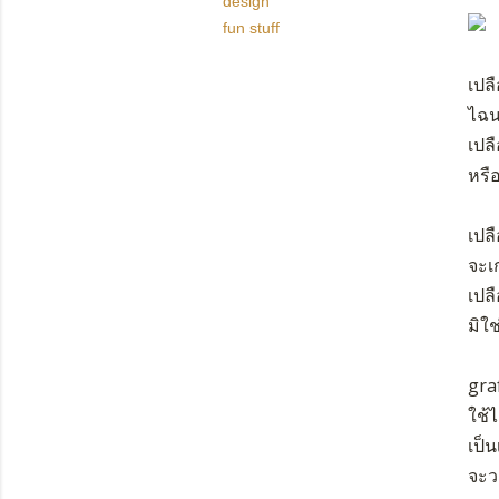
design
fun stuff
เปล
ไฉน
เปลื
หรื
เปล
จะเ
เปลื
มิใช
gra
ใช้ไ
เป็น
จะวา