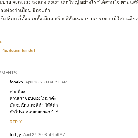
ะบาย จะละเลง ลงแสง ลงเงา เล็กใหญ่ อย่างไรก็ได้ตามใจ ตามแต
้องห่วงว่าเปื้อน มือจะดำ
ไร้เปลือก ก็ทั้งนวลทั้งเนียน สร้างสีสันเฉพาะบนกระดาษมิใช่บนมือ
e
ำกับ:
design
fun stuff
MMENTS
foneko
April 26, 2008 at 7:11 AM
สวยดีค่ะ
ส่วนเราชอบของโมม่าค่ะ
มันจะเป็นแท่งสีดำ ไส้สีดำ
ดำไปหมดเลยยยยยค่า ^_^
REPLY
frid:)y
April 27, 2008 at 4:56 AM